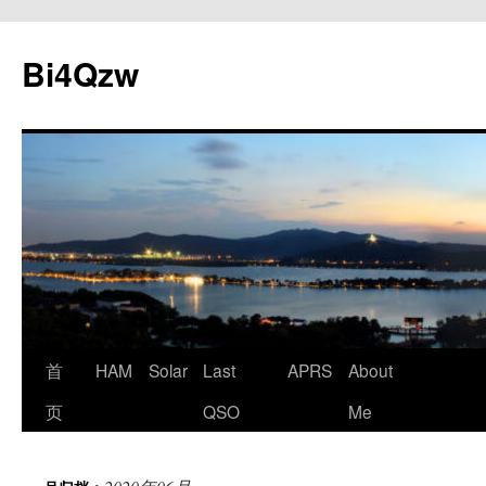
跳
至
Bi4Qzw
正
文
首
HAM
Solar
Last
APRS
About
页
QSO
Me