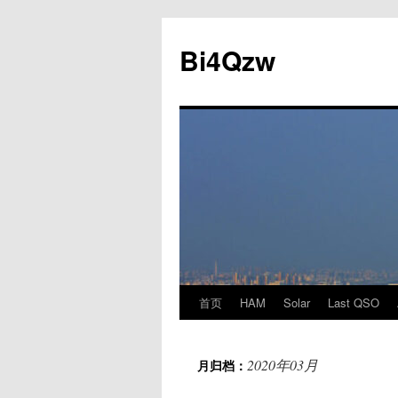
跳
至
Bi4Qzw
正
文
首页
HAM
Solar
Last QSO
2020年03月
月归档：