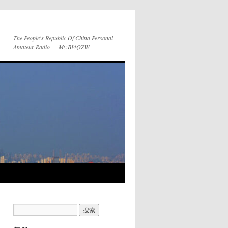
The People's Republic Of China Personal
Amateur Radio — My:BI4QZW