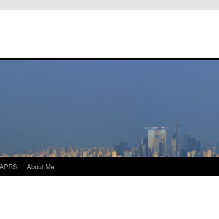
APRS
About Me