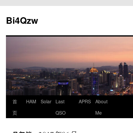
跳
至
Bi4Qzw
正
文
首
HAM
Solar
Last
APRS
About
页
QSO
Me