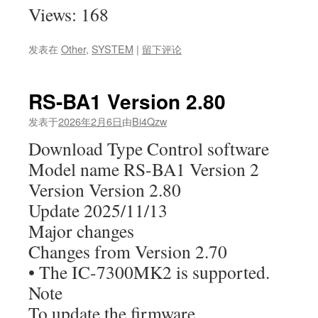
Views: 168
发表在
Other
,
SYSTEM
|
留下评论
RS-BA1 Version 2.80
发表于
2026年2月6日
由
Bi4Qzw
Download Type Control software
Model name RS-BA1 Version 2
Version Version 2.80
Update 2025/11/13
Major changes
Changes from Version 2.70
• The IC-7300MK2 is supported.
Note
To update the firmware