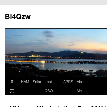
跳
至
Bi4Qzw
正
文
首
HAM
Solar
Last
APRS
About
页
QSO
Me