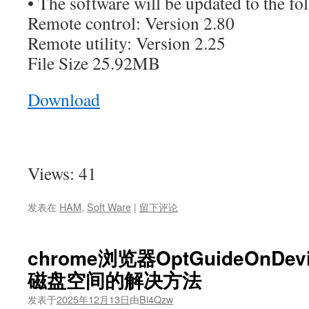
• The software will be updated to the fo
Remote control: Version 2.80
Remote utility: Version 2.25
File Size 25.92MB
Download
Views: 41
发表在
HAM
,
Soft Ware
|
留下评论
chrome浏览器OptGuideOnDe
磁盘空间的解决方法
发表于
2025年12月13日
由
Bi4Qzw