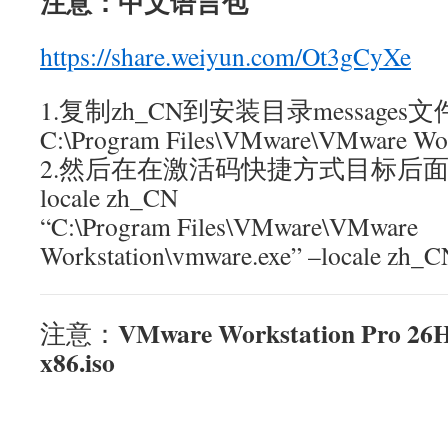
注意：中文语言包
https://share.weiyun.com/Ot3gCyXe
1.复制zh_CN到安装目录messages
C:\Program Files\VMware\VMware Wor
2.然后在在激活码快捷方式目标后面
locale zh_CN
“C:\Program Files\VMware\VMware
Workstation\vmware.exe” –locale zh_C
VMware Workstation Pro 26
注意：
x86.iso